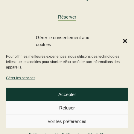
Réserver
Gérer le consentement aux
cookies
Prendre le temps
Pour offrir les meilleures expériences, nous utilisons des technologies
telles que les cookies pour stocker et/ou accéder aux informations des
115
appareils.
€
/ 90 min
Gérer les services
Massage du dos
Accepter
Gommage
Masque
Refuser
Massage du visage
Voir les préférences
Massage des pieds ou des mains